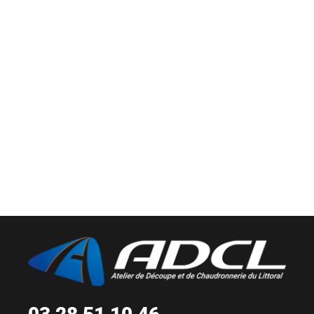
qui, pour certains d’entre
eux, nous font
confiance depuis plus
de 20 ans déjà !
Christophe
COURBOT
Gérant